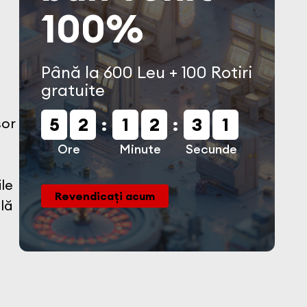
100%
Până la 600 Leu + 100 Rotiri
gratuite
5
2
1
2
2
9
șor
Ore
Minute
Secunde
ile
Revendicați acum
ală