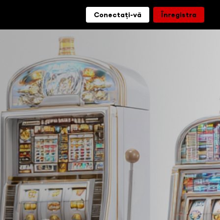
Conectați-vă
Înregistra