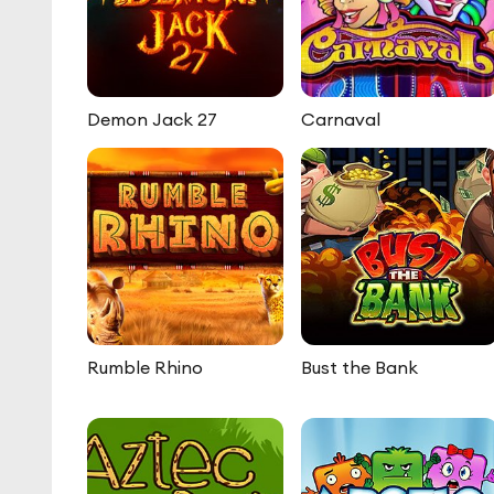
Securitate: plăți sigure și protecție a jucătorilor
Joc responsabil
Limitele pe care le stabiliți
Demon Jack 27
Carnaval
Limitarea riscurilor și a fi accesibil
18+ Politică
Ajutor și resurse
Verificare și retrageri
Instrucțiuni pas cu pas pentru verificare
Rumble Rhino
Bust the Bank