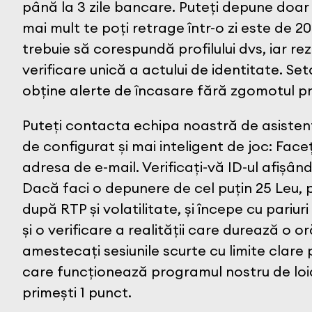
până la 3 zile bancare. Puteți depune doar 2
mai mult te poți retrage într-o zi este de 
trebuie să corespundă profilului dvs, iar re
verificare unică a actului de identitate. Se
obține alerte de încasare fără zgomotul prom
Puteți contacta echipa noastră de asistenț
de configurat și mai inteligent de joc: Faceț
adresa de e-mail. Verificați-vă ID-ul afișân
Dacă faci o depunere de cel puțin 25 Leu, p
după RTP și volatilitate, și începe cu pariu
și o verificare a realității care durează o o
amestecați sesiunile scurte cu limite clare
care funcționează programul nostru de loial
primești 1 punct.