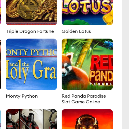
Triple Dragon Fortune
Golden Lotus
Monty Python
Red Panda Paradise
Slot Game Online