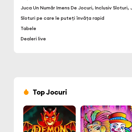
Juca Un Număr Imens De Jocuri, Inclusiv Sloturi, 
Sloturi pe care le puteți învăța rapid
Tabele
Dealeri live
Primiți un bonus de rotiri Stanleybet, cashback ș
De ce funcționează rotiri gratuite, cashback și 
Cum Pentru a obține și de a folosi Coduri Promo
Reguli importante care se aplică întotdeauna, c
Mai multă valoare
Top Jocuri
Joaca Pe Android, Ios, Și Alte Dispozitive
Instalați pe Android și Ios
Programul VIP
Vip Tiers dintr-o privire