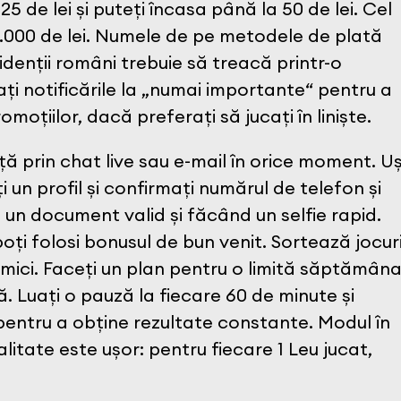
5 de lei și puteți încasa până la 50 de lei. Cel
20.000 de lei. Numele de pe metodele de plată
zidenții români trebuie să treacă printr-o
tați notificările la „numai importante“ pentru a
oțiilor, dacă preferați să jucați în liniște.
ă prin chat live sau e-mail în orice moment. U
i un profil și confirmați numărul de telefon și
d un document valid și făcând un selfie rapid.
oți folosi bonusul de bun venit. Sortează jocur
ri mici. Faceți un plan pentru o limită săptămân
ră. Luați o pauză la fiecare 60 de minute și
 pentru a obține rezultate constante. Modul în
itate este ușor: pentru fiecare 1 Leu jucat,