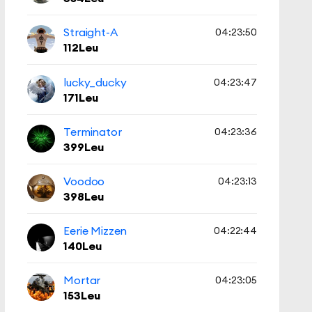
Dropkick
04:23:56
354Leu
Straight-A
04:23:50
112Leu
lucky_ducky
04:23:47
171Leu
Terminator
04:23:36
399Leu
Voodoo
04:23:13
398Leu
Eerie Mizzen
04:22:44
140Leu