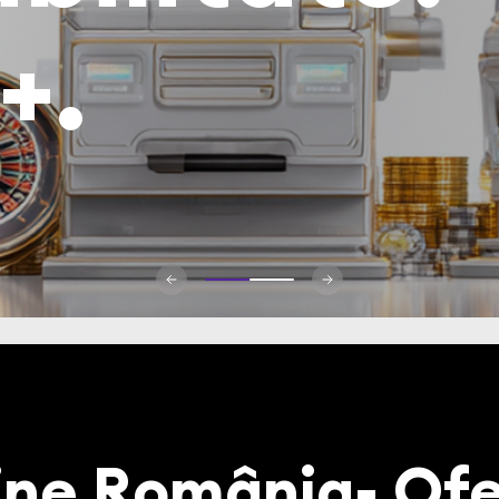
+.
ine România- Ofe