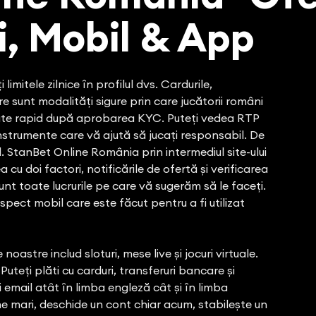
i, Mobil & App
 limitele zilnice în profilul dvs. Cardurile,
e sunt modalități sigure prin care jucătorii români
esate rapid după aprobarea KYC. Puteți vedea RTP
 instrumente care vă ajută să jucați responsabil. De
. StanBet Online România prin intermediul site-ului
 cu doi factori, notificările de ofertă și verificarea
nt toate lucrurile pe care vă sugerăm să le faceți.
aspect mobil care este făcut pentru a fi utilizat
oastre includ sloturi, mese live și jocuri virtuale.
teți plăti cu carduri, transferuri bancare și
 email atât în limba engleză cât și în limba
ne mari, deschide un cont chiar acum, stabilește un